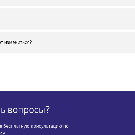
т измениться?
сь вопросы?
те бесплатную консультацию по
осу