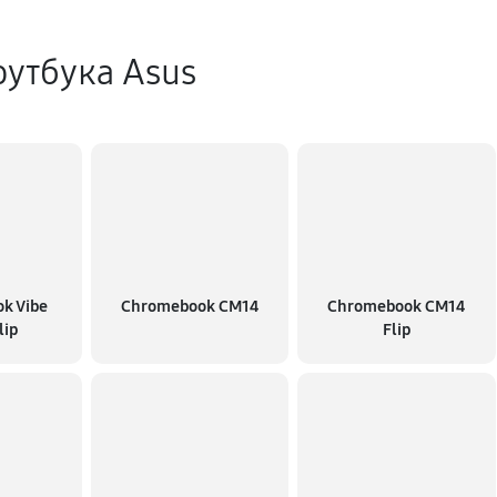
утбука Asus
k Vibe
Chromebook CM14
Chromebook CM14
lip
Flip