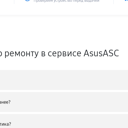
Проверяем устройство перед выдачей
о ремонту в сервисе AsusASC
анее?
тика?