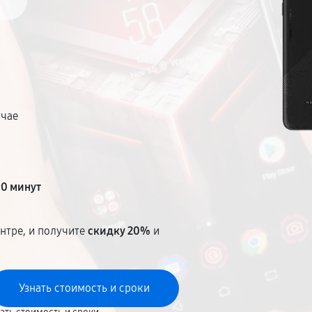
*
учае
т
90 минут
нтре, и получите
скидку 20%
и