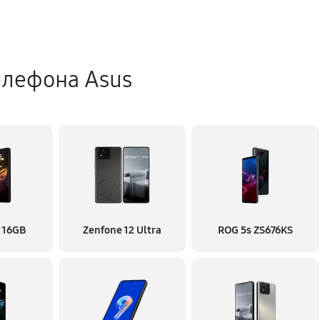
елефона Asus
 16GB
Zenfone 12 Ultra
ROG 5s ZS676KS