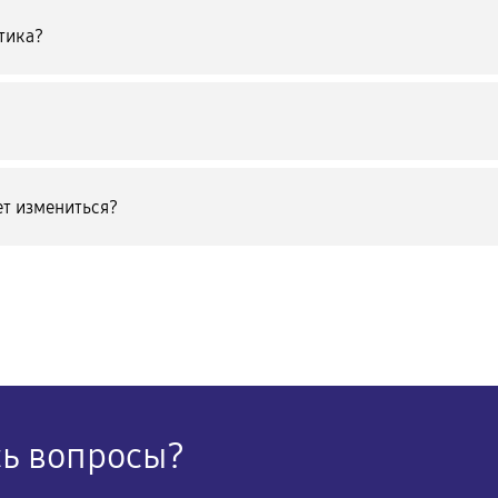
тика?
т измениться?
сь вопросы?